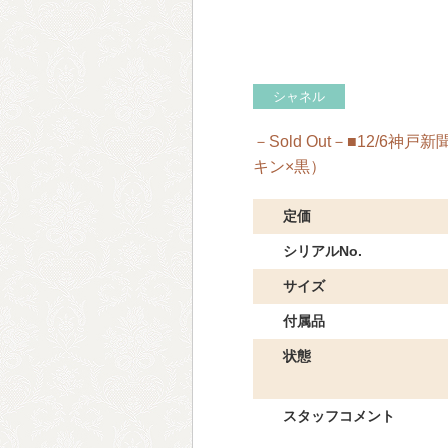
シャネル
－Sold Out－■12/
キン×黒）
定価
シリアルNo.
サイズ
付属品
状態
スタッフコメント