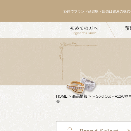
姫路でブランド品買取・販売は質屋の株式
HOME
>
商品情報
>
－Sold Out－■1
会