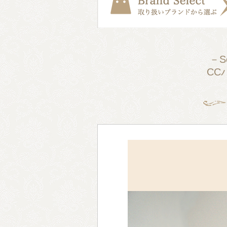
－S
CC