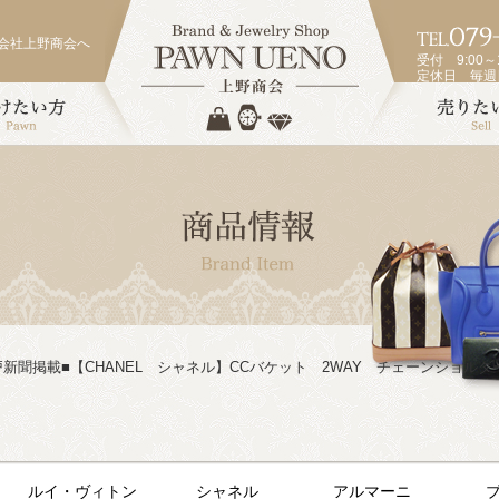
会社上野商会へ
受付 9:00～1
定休日 毎
2/6神戸新聞掲載■【CHANEL シャネル】CCバケット 2WAY チェーンショル
ルイ・ヴィトン
シャネル
アルマーニ