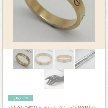
> 会社概要
> アクセス
> よくあるご質問
> ホーム
> 古物営業法に基づく表示
> プライバシーポリシー
> お問い合わせ
カルティエ
－Sold Out－CARTIER カルティエ ミニラブリング K18PG 1Pダイヤ