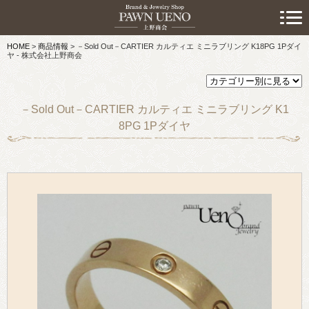
> 初めての方へ
HOME
>
商品情報
>
－Sold Out－CARTIER カルティエ ミニラブリング K18PG 1Pダイ
> 預けたい方
ヤ - 株式会社上野商会
> 売りたい方
－Sold Out－CARTIER カルティエ ミニラブリング K1
> 買いたい方
8PG 1Pダイヤ
> 取り扱い品目
> 商品情報
> スタッフおすすめ情報
> お知らせ
> キャンペーン情報