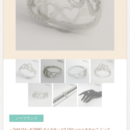
> 会社概要
> アクセス
> よくあるご質問
> ホーム
> 古物営業法に基づく表示
> プライバシーポリシー
> お問い合わせ
ノーブランド
－Sold Out－K18WG ダイヤモンド0.10ct ハートモチーフ リング