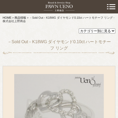
> 初めての方へ
HOME
>
商品情報
>
－Sold Out－K18WG ダイヤモンド0.10ct ハートモチーフ リング -
> 預けたい方
株式会社上野商会
> 売りたい方
－Sold Out－K18WG ダイヤモンド0.10ct ハートモチー
> 買いたい方
フ リング
> 取り扱い品目
> 商品情報
> スタッフおすすめ情報
> お知らせ
> キャンペーン情報