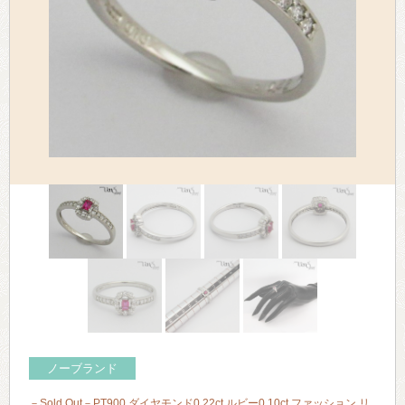
> 会社概要
> アクセス
> よくあるご質問
> ホーム
> 古物営業法に基づく表示
> プライバシーポリシー
> お問い合わせ
ノーブランド
－Sold Out－PT900 ダイヤモンド0.22ct ルビー0.10ct ファッション リ