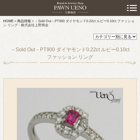
> 初めての方へ
HOME
>
商品情報
>
－Sold Out－PT900 ダイヤモンド0.22ct ルビー0.10ct ファッショ
> 預けたい方
ン リング - 株式会社上野商会
> 売りたい方
－Sold Out－PT900 ダイヤモンド0.22ct ルビー0.10ct
> 買いたい方
ファッション リング
> 取り扱い品目
> 商品情報
> スタッフおすすめ情報
> お知らせ
> キャンペーン情報