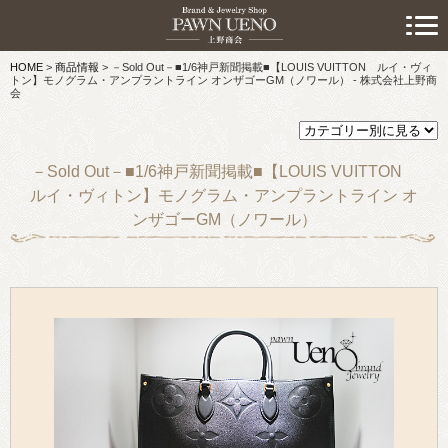
> 初めての方へ
HOME
>
商品情報
>
－Sold Out－■1/6神戸新聞掲載■【LOUIS VUITTON ルイ・ヴィ
> 預けたい方
トン】モノグラム・アンプラントライン オンザゴーGM（ノワール） - 株式会社上野商
会
> 売りたい方
> 買いたい方
－Sold Out－■1/6神戸新聞掲載■【LOUIS VUITTON
ルイ・ヴィトン】モノグラム・アンプラントライン オ
> 取り扱い品目
ンザゴーGM（ノワール）
> 商品情報
> スタッフおすすめ情報
> お知らせ
> キャンペーン情報