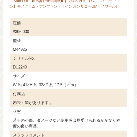
－Sold Out－■1/6神戸新聞掲載■【LOUIS VUITTON ルイ・ヴィト
ン】モノグラム・アンプラントライン オンザゴーGM（ノワール）
定価
¥396,000-
型番
M44925
シリアルNo.
DU2240
サイズ
W 約 41×H 約 32×D 約 17.5（ｃｍ）
付属品
内袋・箱があります 。
状態
若干の小傷、ダメージなど使用感は見受けられるがかなり程
度の良い商品。
スタッフコメント