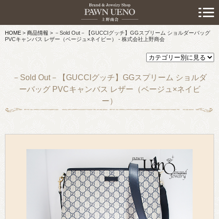
> 初めての方へ
HOME
>
商品情報
>
－Sold Out－【GUCCIグッチ】GGスプリーム ショルダーバッグ
> 預けたい方
PVCキャンバス レザー（ベージュ×ネイビー） - 株式会社上野商会
> 売りたい方
－Sold Out－【GUCCIグッチ】GGスプリーム ショルダ
> 買いたい方
ーバッグ PVCキャンバス レザー（ベージュ×ネイビ
ー）
> 取り扱い品目
> 商品情報
> スタッフおすすめ情報
> お知らせ
> キャンペーン情報