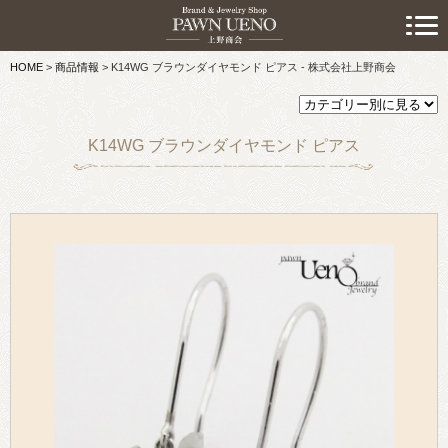
> 初めての方へ
HOME
>
商品情報
>
K14WG ブラウンダイヤモンド ピアス - 株式会社上野商会
> 預けたい方
> 売りたい方
K14WG ブラウンダイヤモンド ピアス
> 買いたい方
> 取り扱い品目
> 商品情報
> スタッフおすすめ情報
> お知らせ
> キャンペーン情報