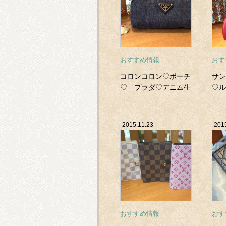
おすすめ情報
おす
コロンコロン♡ポーチ
サン
♡ プラダ♡デニム生
♡ル
地
ピ 
2015.11.23
201
おすすめ情報
おす