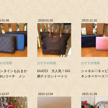
6.01.06
2016.01.05
2015.12.16
すめ情報
おすすめ情報
おすすめ情報
ンタインもおまか
GUCCI 大人気！GG
シャネル♡キャビ
れ♪コーチ メン
柄ナイロントート☆
キンキーケース♡
長財布
5.12.07
2015.12.04
2015.11.29