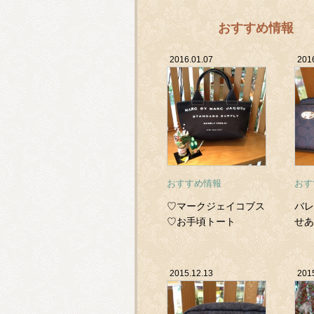
おすすめ情報
2016.01.07
201
おすすめ情報
おす
♡マークジェイコブス
バレ
♡お手頃トート
せあ
ズ 
2015.12.13
201