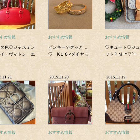
すめ情報
おすすめ情報
おすすめ情報
タ色♡ジャスミン
ピンキーでグッと…
♡キュート♡ジュ
イ・ヴィトン エ
♡ K１８×ダイヤモ
ットＰＭ=^▽^=
赤
ンド
5.11.21
2015.11.20
2015.11.19
すめ情報
おすすめ情報
おすすめ情報