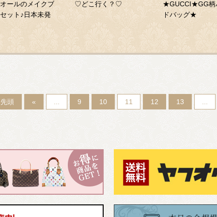
オールのメイクブ
♡どこ行く？♡
★GUCCI★GG
セット♪日本未発
ドバッグ★
！
 先頭
«
...
9
10
11
12
13
...