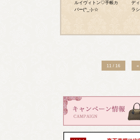
ルイヴィトン♡手帳カ
ディ
バー(^_-)-☆
ラシ
売！
11 / 16
«