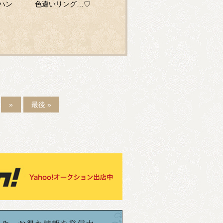
柄ハン
色違いリング…♡
»
最後 »