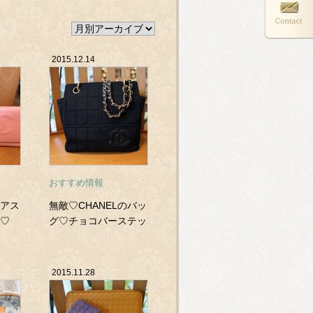
2015.12.14
おすすめ情報
アス
無敵♡CHANELのバッ
♡
グ♡チョコバーステッ
チ♡チェーンショルダ
ー♡
2015.11.28