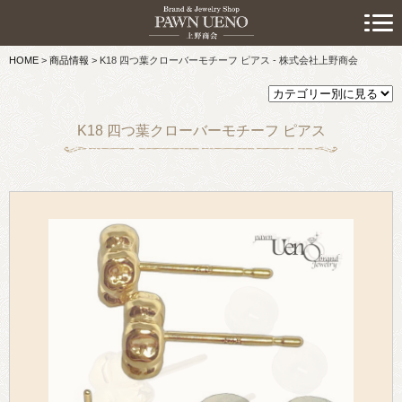
> 初めての方へ
HOME
>
商品情報
>
K18 四つ葉クローバーモチーフ ピアス - 株式会社上野商会
> 預けたい方
> 売りたい方
K18 四つ葉クローバーモチーフ ピアス
> 買いたい方
> 取り扱い品目
> 商品情報
> スタッフおすすめ情報
> お知らせ
> キャンペーン情報