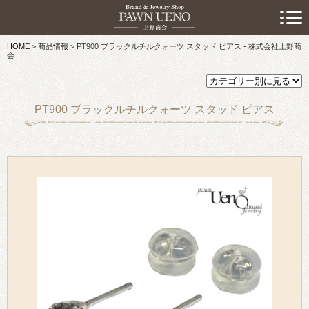
> 初めての方へ
HOME
>
商品情報
>
PT900 ブラックルチルクォーツ スタッド ピアス - 株式会社上野商
> 預けたい方
会
> 売りたい方
PT900 ブラックルチルクォーツ スタッド ピアス
> 買いたい方
> 取り扱い品目
> 商品情報
> スタッフおすすめ情報
> お知らせ
> キャンペーン情報