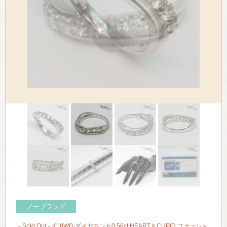
> 会社概要
> アクセス
> よくあるご質問
> ホーム
> 古物営業法に基づく表示
> プライバシーポリシー
> お問い合わせ
ノーブランド
－Sold Out－K18WG ダイヤモンド0.56ct HEART＆CUPID ファッショ