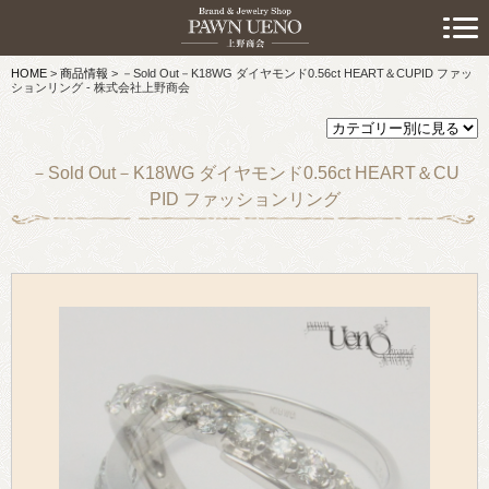
> 初めての方へ
HOME
>
商品情報
>
－Sold Out－K18WG ダイヤモンド0.56ct HEART＆CUPID ファッ
> 預けたい方
ションリング - 株式会社上野商会
> 売りたい方
－Sold Out－K18WG ダイヤモンド0.56ct HEART＆CU
> 買いたい方
PID ファッションリング
> 取り扱い品目
> 商品情報
> スタッフおすすめ情報
> お知らせ
> キャンペーン情報